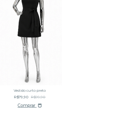
Vestido curto preto
R$79,90
R$99,90
Comprar