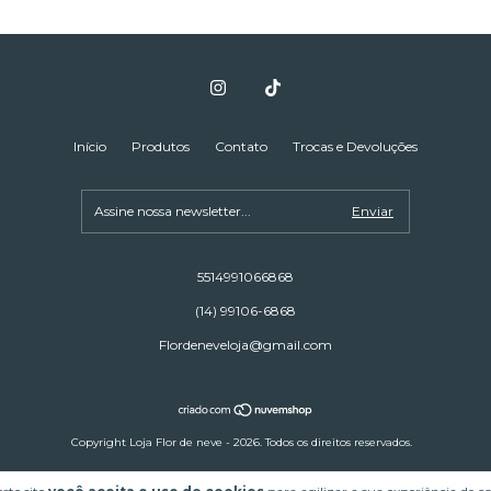
Início
Produtos
Contato
Trocas e Devoluções
5514991066868
(14) 99106-6868
Flordeneveloja@gmail.com
Copyright Loja Flor de neve - 2026. Todos os direitos reservados.