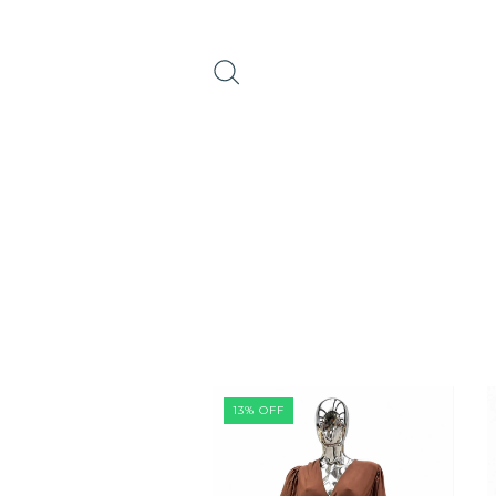
13
%
OFF