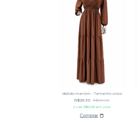
Vestido marrom - Tamanho único
R$129,90
R$149,90
2
x de
R$64,95
sem juros