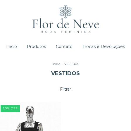
Início
Produtos
Contato
Trocas e Devoluções
Início
.
VESTIDOS
VESTIDOS
Filtrar
20
%
OFF